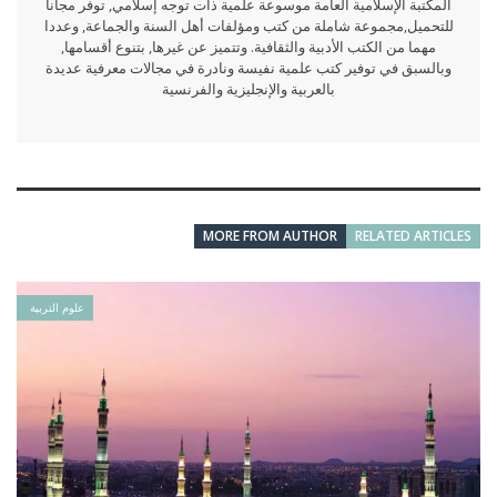
المكتبة الإسلامية العامة موسوعة علمية ذات توجه إسلامي, توفر مجانا
للتحميل,مجموعة شاملة من كتب ومؤلفات أهل السنة والجماعة, وعددا
مهما من الكتب الأدبية والثقافية. وتتميز عن غيرها, بتنوع أقسامها,
وبالسبق في توفير كتب علمية نفيسة ونادرة في مجالات معرفية عديدة
بالعربية والإنجليزية والفرنسية
MORE FROM AUTHOR
RELATED ARTICLES
علوم التربية