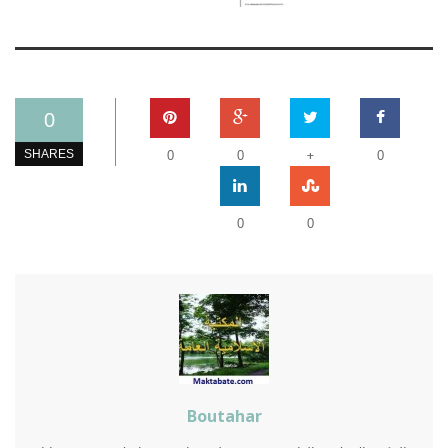
0
+
SHARES
0
0
0
0
0
Boutahar