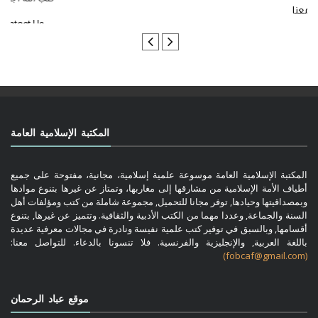
تواصل معنا
المكتبة الإسلامية العامة
المكتبة الإسلامية العامة موسوعة علمية إسلامية، مجانية، مفتوحة على جميع
أطياف الأمة الإسلامية من مشارقها إلى مغاربها، وتمتاز عن غيرها بتنوع موادها
وبمصداقيتها وحيادها, توفر مجانا للتحميل, مجموعة شاملة من كتب ومؤلفات أهل
السنة والجماعة, وعددا مهما من الكتب الأدبية والثقافية. وتتميز عن غيرها, بتنوع
أقسامها, وبالسبق في توفير كتب علمية نفيسة ونادرة في مجالات معرفية عديدة
باللغة العربية, والإنجليزية والفرنسية. فلا تنسونا بالدعاء. للتواصل معنا:
(fobcaf@gmail.com)
موقع عباد الرحمان