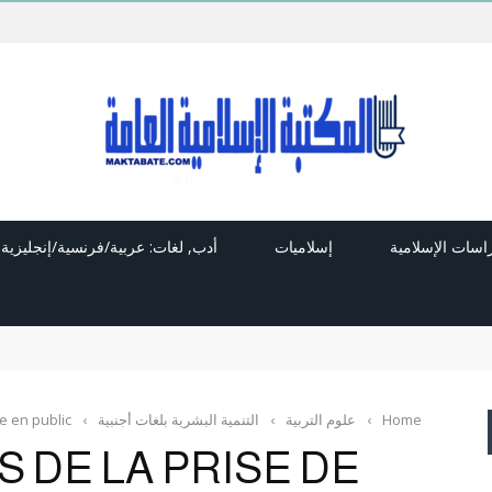
راسات الإسلامية
إسلاميات
أدب, لغات: عربية/فرنسية/إنجليزية
Home
›
علوم التربية
›
التنمية البشرية بلغات أجنبية
›
le en public
S DE LA PRISE DE