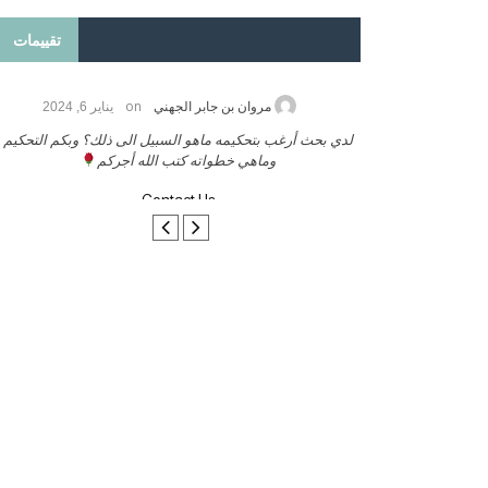
تقييمات
on
2026
مروان بن جابر الجهني
يناير 6, 2024
ب بنشر كتابي معكم
لدي بحث أرغب بتحكيمه ماهو السبيل الى ذلك؟ وبكم التحكيم
وماهي خطواته كتب الله أجركم
Contact Us