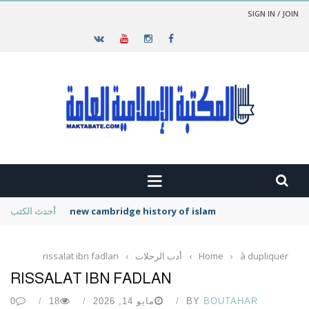
SIGN IN / JOIN
new cambridge history of islam
أحدث الكتب
à dupliquer
›
Home
›
أدب الرحلات
›
rissalat ibn fadlan
RISSALAT IBN FADLAN
BOUTAHAR
BY
مايو 14, 2026
18
0