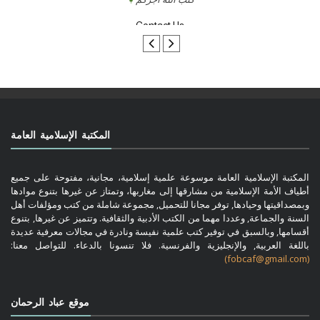
تواصل معنا
المكتبة الإسلامية العامة
المكتبة الإسلامية العامة موسوعة علمية إسلامية، مجانية، مفتوحة على جميع
أطياف الأمة الإسلامية من مشارقها إلى مغاربها، وتمتاز عن غيرها بتنوع موادها
وبمصداقيتها وحيادها, توفر مجانا للتحميل, مجموعة شاملة من كتب ومؤلفات أهل
السنة والجماعة, وعددا مهما من الكتب الأدبية والثقافية. وتتميز عن غيرها, بتنوع
أقسامها, وبالسبق في توفير كتب علمية نفيسة ونادرة في مجالات معرفية عديدة
باللغة العربية, والإنجليزية والفرنسية. فلا تنسونا بالدعاء. للتواصل معنا:
(fobcaf@gmail.com)
موقع عباد الرحمان