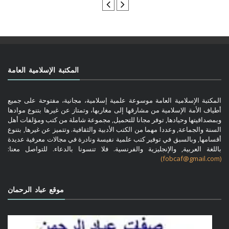
المكتبة الإسلامية العامة
المكتبة الإسلامية العامة موسوعة علمية إسلامية، مجانية، مفتوحة على جميع
أطياف الأمة الإسلامية من مشارقها إلى مغاربها، وتمتاز عن غيرها بتنوع موادها
وبمصداقيتها وحيادها, توفر مجانا للتحميل, مجموعة شاملة من كتب ومؤلفات أهل
السنة والجماعة, وعددا مهما من الكتب الأدبية والثقافية. وتتميز عن غيرها, بتنوع
أقسامها, وبالسبق في توفير كتب علمية نفيسة ونادرة في مجالات معرفية عديدة
باللغة العربية, والإنجليزية والفرنسية. فلا تنسونا بالدعاء. للتواصل معنا:
(fobcaf@gmail.com)
موقع عباد الرحمان