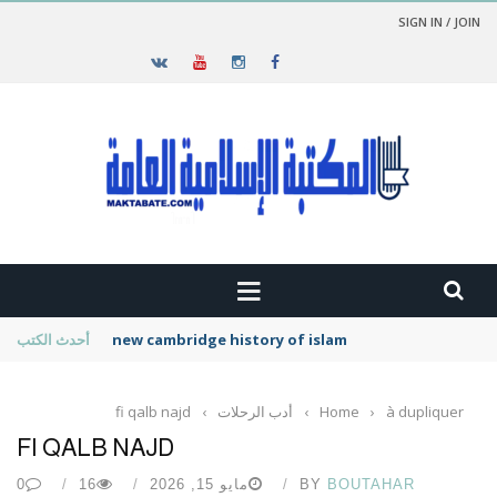
SIGN IN / JOIN
new cambridge history of islam
أحدث الكتب
à dupliquer
›
Home
›
أدب الرحلات
›
fi qalb najd
FI QALB NAJD
BOUTAHAR
BY
مايو 15, 2026
16
0