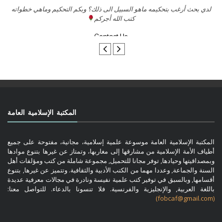
السلام عليكم ورحمة الله وبركاتة أرغب بنشر كتابي معكم
لد
تواصل معنا
المكتبة الإسلامية العامة
المكتبة الإسلامية العامة موسوعة علمية إسلامية، مجانية، مفتوحة على جميع
أطياف الأمة الإسلامية من مشارقها إلى مغاربها، وتمتاز عن غيرها بتنوع موادها
وبمصداقيتها وحيادها, توفر مجانا للتحميل, مجموعة شاملة من كتب ومؤلفات أهل
السنة والجماعة, وعددا مهما من الكتب الأدبية والثقافية. وتتميز عن غيرها, بتنوع
أقسامها, وبالسبق في توفير كتب علمية نفيسة ونادرة في مجالات معرفية عديدة
باللغة العربية, والإنجليزية والفرنسية. فلا تنسونا بالدعاء. للتواصل معنا:
(fobcaf@gmail.com)