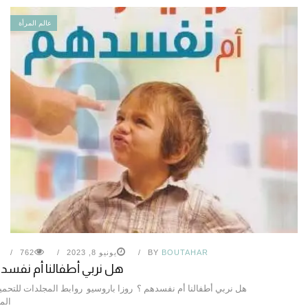
عالم المرأة
BOUTAHAR
BY
يونيو 8, 2023
762
هل نربي أطفالنا أم نفس
هل نربي أطفالنا أم نفسدهم ؟ روزا باروسيو روابط المجلدات للتحم
الم