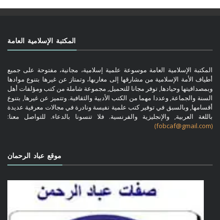
المكتبة الإسلامية العامة
المكتبة الإسلامية العامة موسوعة علمية إسلامية، مجانية، مفتوحة على جميع
أطياف الأمة الإسلامية من مشارقها إلى مغاربها، وتمتاز عن غيرها بتنوع موادها
وبمصداقيتها وحيادها, توفر مجانا للتحميل, مجموعة شاملة من كتب ومؤلفات أهل
السنة والجماعة, وعددا مهما من الكتب الأدبية والثقافية. وتتميز عن غيرها, بتنوع
أقسامها, وبالسبق في توفير كتب علمية نفيسة ونادرة في مجالات معرفية عديدة
باللغة العربية, والإنجليزية والفرنسية. فلا تنسونا بالدعاء. للتواصل معنا:
(fobcaf@gmail.com)
موقع عباد الرحمان