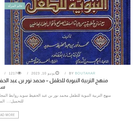
عالم المرأة
BOUTAHAR
BY
يونيو 10, 2023
1217
منهج التربية النبوية للطفل – محمد نور بن عبد الح
سو
منهج التربية النبوية للطفل محمد نور بن عبد الحفيظ سويد روابط المج
للتحميل:… الم
EAD MORE