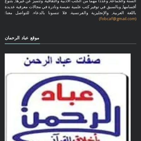
السنة والجماعة, وعددا مهما من الكتب الأدبية والثقافية. وتتميز عن غيرها, بتنوع
أقسامها, وبالسبق في توفير كتب علمية نفيسة ونادرة في مجالات معرفية عديدة
باللغة العربية, والإنجليزية والفرنسية. فلا تنسونا بالدعاء. للتواصل معنا:
(fobcaf@gmail.com)
موقع عباد الرحمان