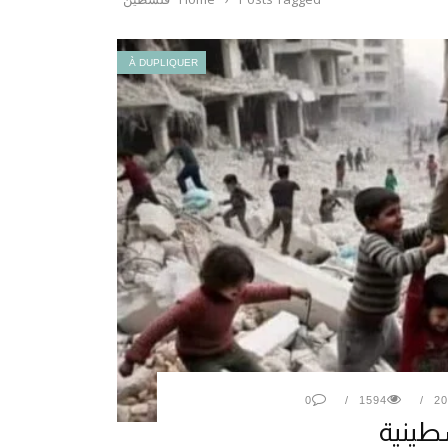
À DUPLIQUER
0
1594
طينية