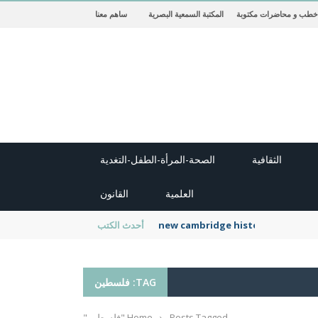
خطب و محاضرات مكتوبة
المكتبة السمعية البصرية
ساهم معنا
الثقافية
الصحة-المرأة-الطفل-التغدية
العلمية
القانون
new cambridge history of islam
أحدث الكتب
TAG: فلسطين
Posts Tagged "فلسطين"
›
Home