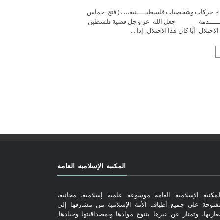
فلســـــطين : ثورة حتى النصر I- فلســـــطين : ثورة حتى النصر II- حركات وشخصيات فلسطيـــــنية….. ( فتح, حماس
د الإسلامي) ….. إضغط على العنوان لقراءة المزيد …. I-مقــــــدمة: جعل الله عز و جل قضية فلسطين
تلال -أيًّا كان هذا الاحتلال- إذا ...
المكتبة الإسلامية العامة
لمكتبة الإسلامية العامة موسوعة علمية إسلامية، مجانية،
فتوحة على جميع أطياف الأمة الإسلامية من مشارقها إلى
غاربها، وتمتاز عن غيرها بتنوع موادها وبمصداقيتها وحيادها,