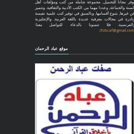
وفر مجانا للتحميل, مجموعة شاملة من كتب ومؤلفات أهل
لسنة والجماعة, وعددا مهما من الكتب الأدبية والثقافية. وتتميز
ن غيرها, بتنوع أقسامها, وبالسبق في توفير كتب علمية نفيسة
نادرة في مجالات معرفية عديدة باللغة العربية, والإنجليزية
الفرنسية. فلا تنسونا بالدعاء. للتواصل معنا:
موقع عباد الرحمان