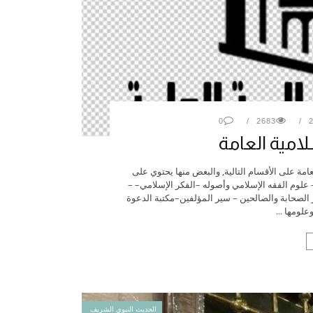
0
2683
امية العامة
عامة على الأقسام التالية, والبعض منها يحتوي على
 علوم الفقه الإسلامي وأصوله –الفكر الإسلامي– –
ر الصحابة والصالحين – سير المؤلفين–مكتبة الدعوة
علومها ...
الحديث النبوي الشريف