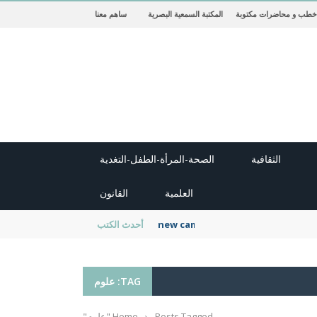
خطب و محاضرات مكتوبة
المكتبة السمعية البصرية
ساهم معنا
الثقافية
الصحة-المرأة-الطفل-التغدية
العلمية
القانون
new cambridge history of islam
أحدث الكتب
TAG: علوم
Posts Tagged "علوم"
›
Home