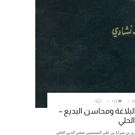
0
712
لبلاغة ومحاسن البديع –
لحلي
لعزيز بن سرايا بن علي السنبسي, صفي الدين الحلي