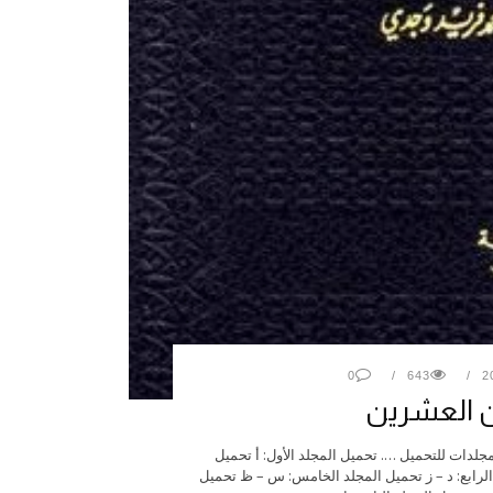
0
643
ن العشرين
لدات للتحميل …. تحميل المجلد الأول: أ تحميل
 الرابع: د – ز تحميل المجلد الخامس: س – ظ تحميل