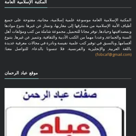
المكتبة الإسلامية العامة
المكتبة الإسلامية العامة موسوعة علمية إسلامية، مجانية، مفتوحة على جميع
أطياف الأمة الإسلامية من مشارقها إلى مغاربها، وتمتاز عن غيرها بتنوع موادها
وبمصداقيتها وحيادها, توفر مجانا للتحميل, مجموعة شاملة من كتب ومؤلفات أهل
السنة والجماعة, وعددا مهما من الكتب الأدبية والثقافية. وتتميز عن غيرها, بتنوع
أقسامها, وبالسبق في توفير كتب علمية نفيسة ونادرة في مجالات معرفية عديدة
باللغة العربية, والإنجليزية والفرنسية. فلا تنسونا بالدعاء. للتواصل معنا:
(fobcaf@gmail.com)
موقع عباد الرحمان