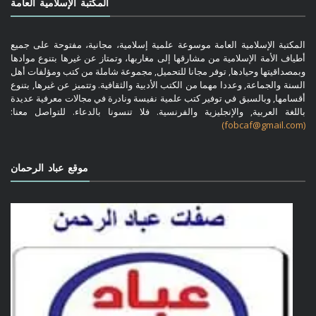
المكتبة الإسلامية العامة
المكتبة الإسلامية العامة موسوعة علمية إسلامية، مجانية، مفتوحة على جميع
أطياف الأمة الإسلامية من مشارقها إلى مغاربها، وتمتاز عن غيرها بتنوع موادها
وبمصداقيتها وحيادها, توفر مجانا للتحميل, مجموعة شاملة من كتب ومؤلفات أهل
السنة والجماعة, وعددا مهما من الكتب الأدبية والثقافية. وتتميز عن غيرها, بتنوع
أقسامها, وبالسبق في توفير كتب علمية نفيسة ونادرة في مجالات معرفية عديدة
باللغة العربية, والإنجليزية والفرنسية. فلا تنسونا بالدعاء. للتواصل معنا:
(fobcaf@gmail.com)
موقع عباد الرحمان