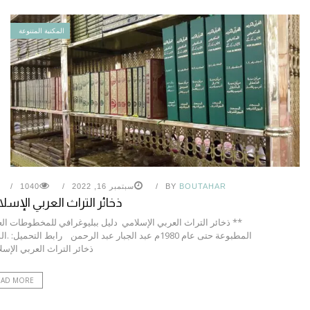
المكتبة المتنوعة
BOUTAHAR
BY
سبتمبر 16, 2022
1040
ذخائر التراث العربي الإسل
** ذخائر التراث العربي الإسلامي دليل ببليوغرافي للمخطوطات الع
المطبوعة حتى عام 1980م عبد الجبار عبد الرحمن رابط التحميل: .
ذخائر التراث العربي الإس
EAD MORE