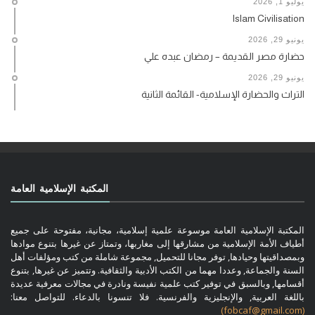
يوليو 1, 2026
Islam Civilisation
يونيو 29, 2026
حضارة مصر القديمة – رمضان عبده علي
يونيو 29, 2026
التراث والحضارة الإسلامية- القائمة الثانية
المكتبة الإسلامية العامة
المكتبة الإسلامية العامة موسوعة علمية إسلامية، مجانية، مفتوحة على جميع
أطياف الأمة الإسلامية من مشارقها إلى مغاربها، وتمتاز عن غيرها بتنوع موادها
وبمصداقيتها وحيادها, توفر مجانا للتحميل, مجموعة شاملة من كتب ومؤلفات أهل
السنة والجماعة, وعددا مهما من الكتب الأدبية والثقافية. وتتميز عن غيرها, بتنوع
أقسامها, وبالسبق في توفير كتب علمية نفيسة ونادرة في مجالات معرفية عديدة
باللغة العربية, والإنجليزية والفرنسية. فلا تنسونا بالدعاء. للتواصل معنا:
(fobcaf@gmail.com)