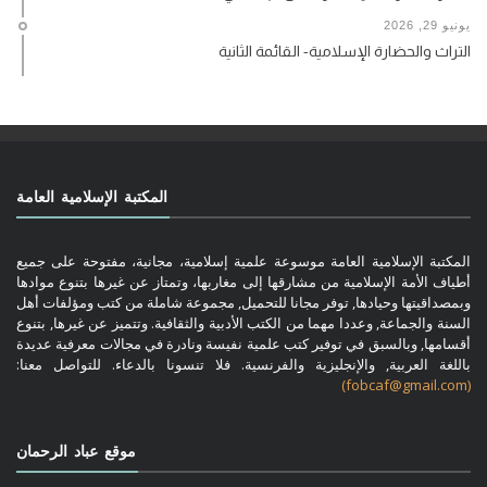
يونيو 29, 2026
التراث والحضارة الإسلامية- القائمة الثانية
المكتبة الإسلامية العامة
المكتبة الإسلامية العامة موسوعة علمية إسلامية، مجانية، مفتوحة على جميع
أطياف الأمة الإسلامية من مشارقها إلى مغاربها، وتمتاز عن غيرها بتنوع موادها
وبمصداقيتها وحيادها, توفر مجانا للتحميل, مجموعة شاملة من كتب ومؤلفات أهل
السنة والجماعة, وعددا مهما من الكتب الأدبية والثقافية. وتتميز عن غيرها, بتنوع
أقسامها, وبالسبق في توفير كتب علمية نفيسة ونادرة في مجالات معرفية عديدة
باللغة العربية, والإنجليزية والفرنسية. فلا تنسونا بالدعاء. للتواصل معنا:
(fobcaf@gmail.com)
موقع عباد الرحمان