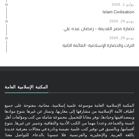
يوليو 1, 2026
Islam Civilisation
يونيو 29, 2026
حضارة مصر القديمة – رمضان عبده علي
يونيو 29, 2026
التراث والحضارة الإسلامية- القائمة الثانية
المكتبة الإسلامية العامة
المكتبة الإسلامية العامة موسوعة علمية إسلامية، مجانية، مفتوحة على جميع
أطياف الأمة الإسلامية من مشارقها إلى مغاربها، وتمتاز عن غيرها بتنوع موادها
وبمصداقيتها وحيادها, توفر مجانا للتحميل, مجموعة شاملة من كتب ومؤلفات أهل
السنة والجماعة, وعددا مهما من الكتب الأدبية والثقافية. وتتميز عن غيرها, بتنوع
أقسامها, وبالسبق في توفير كتب علمية نفيسة ونادرة في مجالات معرفية عديدة
باللغة العربية, والإنجليزية والفرنسية. فلا تنسونا بالدعاء. للتواصل معنا: