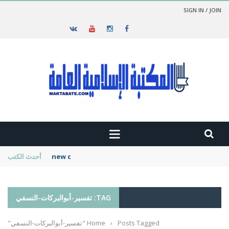
SIGN IN / JOIN
new cambridge history of islam
أحدث الكتب
TAG: تفسير-أبوالبركات-النسفي
Posts Tagged "تفسير-أبوالبركات-النسفي"
›
Home