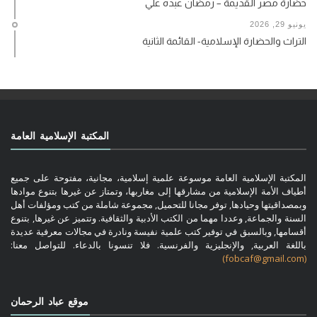
حضارة مصر القديمة – رمضان عبده علي
يونيو 29, 2026
التراث والحضارة الإسلامية- القائمة الثانية
المكتبة الإسلامية العامة
المكتبة الإسلامية العامة موسوعة علمية إسلامية، مجانية، مفتوحة على جميع
أطياف الأمة الإسلامية من مشارقها إلى مغاربها، وتمتاز عن غيرها بتنوع موادها
وبمصداقيتها وحيادها, توفر مجانا للتحميل, مجموعة شاملة من كتب ومؤلفات أهل
السنة والجماعة, وعددا مهما من الكتب الأدبية والثقافية. وتتميز عن غيرها, بتنوع
أقسامها, وبالسبق في توفير كتب علمية نفيسة ونادرة في مجالات معرفية عديدة
باللغة العربية, والإنجليزية والفرنسية. فلا تنسونا بالدعاء. للتواصل معنا:
(fobcaf@gmail.com)
موقع عباد الرحمان