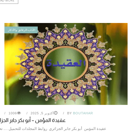
EAD MORE
الآداب-الرقائق والأذكار
BOUTAHAR
BY
أكتوبر 5, 2025
1006
عقيدة المؤمن – أبو بكر جابر الجزا
عقيدة المؤمن أبو بكر جابر الجزائري روابط المجلدات للتحميل …. ت