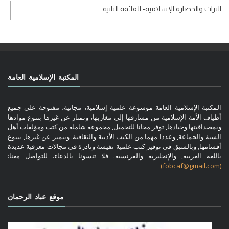
التراث والحضارة الإسلامية- القائمة الثانية
المكتبة الإسلامية العامة
المكتبة الإسلامية العامة موسوعة علمية إسلامية، مجانية، مفتوحة على جميع
أطياف الأمة الإسلامية من مشارقها إلى مغاربها، وتمتاز عن غيرها بتنوع موادها
وبمصداقيتها وحيادها, توفر مجانا للتحميل, مجموعة شاملة من كتب ومؤلفات أهل
السنة والجماعة, وعددا مهما من الكتب الأدبية والثقافية. وتتميز عن غيرها, بتنوع
أقسامها, وبالسبق في توفير كتب علمية نفيسة ونادرة في مجالات معرفية عديدة
باللغة العربية, والإنجليزية والفرنسية. فلا تنسونا بالدعاء. للتواصل معنا:
(fobcaf@gmail.com)
موقع عباد الرحمان