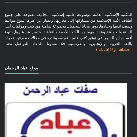
المكتبة الإسلامية العامة موسوعة علمية إسلامية، مجانية، مفتوحة على جميع
أطياف الأمة الإسلامية من مشارقها إلى مغاربها، وتمتاز عن غيرها بتنوع موادها
وبمصداقيتها وحيادها, توفر مجانا للتحميل, مجموعة شاملة من كتب ومؤلفات أهل
السنة والجماعة, وعددا مهما من الكتب الأدبية والثقافية. وتتميز عن غيرها, بتنوع
أقسامها, وبالسبق في توفير كتب علمية نفيسة ونادرة في مجالات معرفية عديدة
باللغة العربية, والإنجليزية والفرنسية. فلا تنسونا بالدعاء. للتواصل معنا:
(fobcaf@gmail.com)
موقع عباد الرحمان