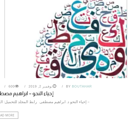
BOUTAHAR
BY
نوفمبر 2, 2019
600
إحياء النحو – ابراهيم مص
– إحياء النحو د. ابراهيم مصطفى رابط المجلد للتحميل: ال
EAD MORE