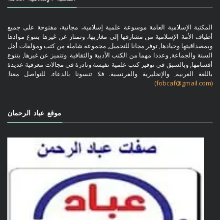
المكتبة الإسلامية العامة موسوعة علمية إسلامية، مجانية، مفتوحة على جميع
أطياف الأمة الإسلامية من مشارقها إلى مغاربها، وتمتاز عن غيرها بتنوع موادها
وبمصداقيتها وحيادها, توفر مجانا للتحميل, مجموعة شاملة من كتب ومؤلفات أهل
السنة والجماعة, وعددا مهما من الكتب الأدبية والثقافية. وتتميز عن غيرها, بتنوع
أقسامها, وبالسبق في توفير كتب علمية نفيسة ونادرة في مجالات معرفية عديدة
باللغة العربية, والإنجليزية والفرنسية. فلا تنسونا بالدعاء. للتواصل معنا:
(fobcaf@gmail.com)
موقع عباد الرحمان