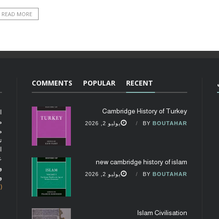
READ MORE
COMMENTS
POPULAR
RECENT
Cambridge History of Turkey
ا
م
BOUTAHAR
BY
يوليو 2, 2026
م
ت
ا
ع
new cambridge history of islam
و
BOUTAHAR
BY
يوليو 2, 2026
و
(fobcaf@gmail.com)
Islam Civilisation