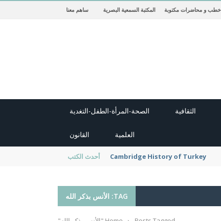
خطب و محاضرات مكتوبة
المكتبة السمعية البصرية
ساهم معنا
الثقافية
الصحة-المرأة-الطفل-التغدية
العلمية
القانون
new cambridge history of islam
أحدث الكتب
TAG: الأنس بذكر الله
Posts Tagged "الأنس بذكر الله"
›
Home