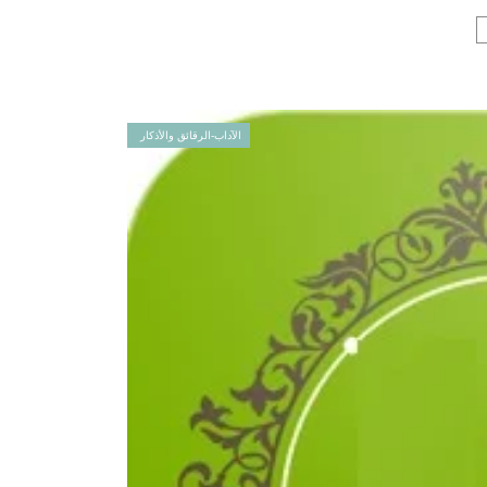
الآداب-الرقائق والأذكار