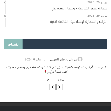
يونيو 29, 2026
حضارة مصر القديمة – رمضان عبده علي
يونيو 29, 2026
التراث والحضارة الإسلامية- القائمة الثانية
تقييمات
on
حامد الزريقي
يناير 25, 2026
السلام عليكم ورحمة الله وبركاتة أرغب بنشر كتابي معكم
لد
تواصل معنا