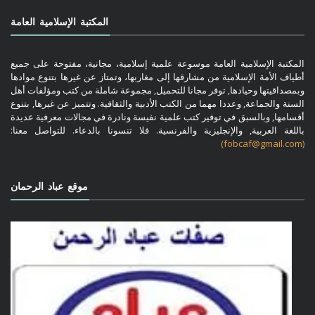
المكتبة الإسلامية العامة
المكتبة الإسلامية العامة موسوعة علمية إسلامية، مجانية، مفتوحة على جميع
أطياف الأمة الإسلامية من مشارقها إلى مغاربها، وتمتاز عن غيرها بتنوع موادها
وبمصداقيتها وحيادها, توفر مجانا للتحميل, مجموعة شاملة من كتب ومؤلفات أهل
السنة والجماعة, وعددا مهما من الكتب الأدبية والثقافية. وتتميز عن غيرها, بتنوع
أقسامها, وبالسبق في توفير كتب علمية نفيسة ونادرة في مجالات معرفية عديدة
باللغة العربية, والإنجليزية والفرنسية. فلا تنسونا بالدعاء. للتواصل معنا:
(fobcaf@gmail.com)
موقع عباد الرحمان