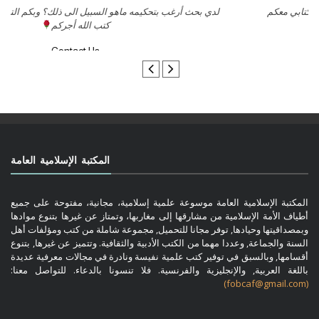
السلام عليكم ورحمة الله وبركاتة أرغب بنشر كتابي معكم
لد
تواصل معنا
المكتبة الإسلامية العامة
المكتبة الإسلامية العامة موسوعة علمية إسلامية، مجانية، مفتوحة على جميع
أطياف الأمة الإسلامية من مشارقها إلى مغاربها، وتمتاز عن غيرها بتنوع موادها
وبمصداقيتها وحيادها, توفر مجانا للتحميل, مجموعة شاملة من كتب ومؤلفات أهل
السنة والجماعة, وعددا مهما من الكتب الأدبية والثقافية. وتتميز عن غيرها, بتنوع
أقسامها, وبالسبق في توفير كتب علمية نفيسة ونادرة في مجالات معرفية عديدة
باللغة العربية, والإنجليزية والفرنسية. فلا تنسونا بالدعاء. للتواصل معنا:
(fobcaf@gmail.com)