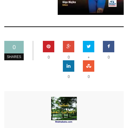
0
+
SHARES
0
0
0
0
0