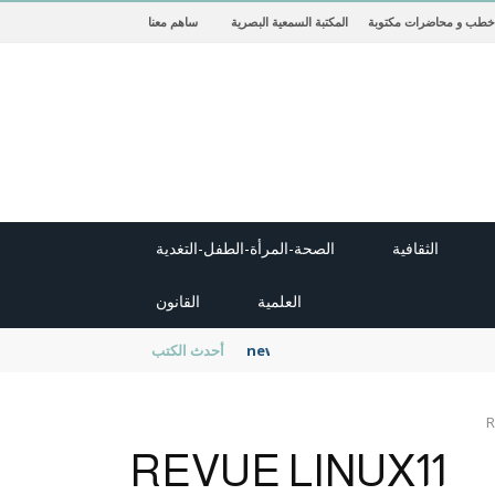
خطب و محاضرات مكتوبة
المكتبة السمعية البصرية
ساهم معنا
الثقافية
الصحة-المرأة-الطفل-التغدية
العلمية
القانون
new cambridge history of islam
أحدث الكتب
R
REVUE LINUX11