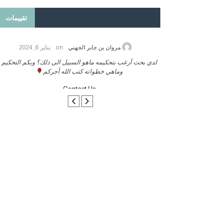
تقييمات
on
2026
مروان بن جابر الجهني
يناير 6, 2024
ب بنشر كتابي معكم
لدي بحث أرغب بتحكيمه ماهو السبيل الى ذلك؟ وبكم التحكيم
وماهي خطواته كتب الله أجركم
Contact Us