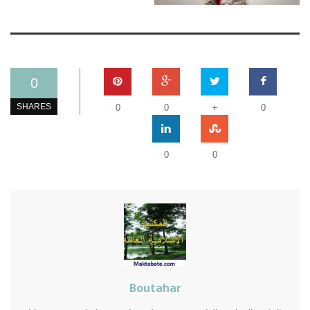
0
+
SHARES
0
0
0
0
0
Boutahar