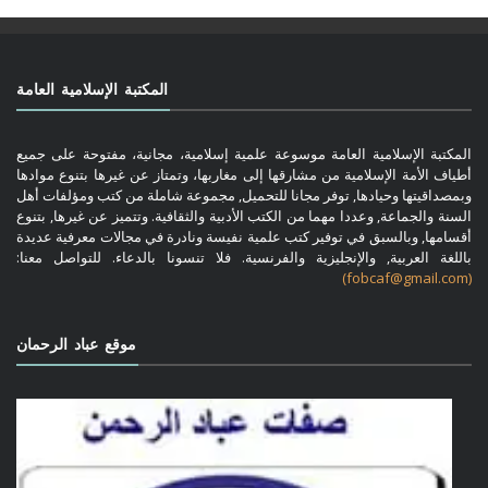
المكتبة الإسلامية العامة
المكتبة الإسلامية العامة موسوعة علمية إسلامية، مجانية، مفتوحة على جميع
أطياف الأمة الإسلامية من مشارقها إلى مغاربها، وتمتاز عن غيرها بتنوع موادها
وبمصداقيتها وحيادها, توفر مجانا للتحميل, مجموعة شاملة من كتب ومؤلفات أهل
السنة والجماعة, وعددا مهما من الكتب الأدبية والثقافية. وتتميز عن غيرها, بتنوع
أقسامها, وبالسبق في توفير كتب علمية نفيسة ونادرة في مجالات معرفية عديدة
باللغة العربية, والإنجليزية والفرنسية. فلا تنسونا بالدعاء. للتواصل معنا:
(fobcaf@gmail.com)
موقع عباد الرحمان