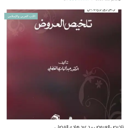
الأدب العربي والإسلامي
تلخيص العروض – د.عبد هادى الفضلي