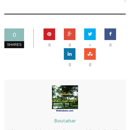
0
+
SHARES
0
0
0
0
0
Boutahar