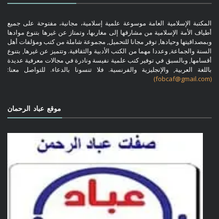
المكتبة الإسلامية العامة موسوعة علمية إسلامية، مجانية، مفتوحة على جميع
أطياف الأمة الإسلامية من مشارقها إلى مغاربها، وتمتاز عن غيرها بتنوع موادها
وبمصداقيتها وحيادها, توفر مجانا للتحميل, مجموعة شاملة من كتب ومؤلفات أهل
السنة والجماعة, وعددا مهما من الكتب الأدبية والثقافية. وتتميز عن غيرها, بتنوع
أقسامها, وبالسبق في توفير كتب علمية نفيسة ونادرة في مجالات معرفية عديدة
باللغة العربية, والإنجليزية والفرنسية. فلا تنسونا بالدعاء. للتواصل معنا:
(fobcaf@gmail.com)
موقع عباد الرحمان