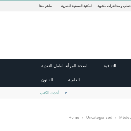
خطب و محاضرات مكتوبة
المكتبة السمعية البصرية
ساهم معنا
الثقافية
الصحة-المرأة-الطفل-التغدية
العلمية
القانون
new cambridge history of islam
أحدث الكتب
Home
›
Uncategorized
›
Médeci