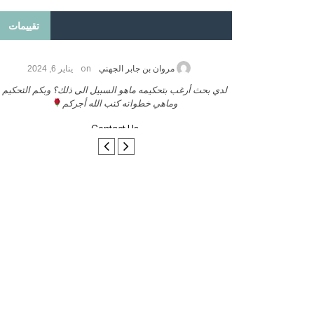
تقييمات
on
2026
مروان بن جابر الجهني
يناير 6, 2024
ب بنشر كتابي معكم
لدي بحث أرغب بتحكيمه ماهو السبيل الى ذلك؟ وبكم التحكيم
وماهي خطواته كتب الله أجركم
Contact Us