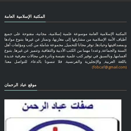
المكتبة الإسلامية العامة
المكتبة الإسلامية العامة موسوعة علمية إسلامية، مجانية، مفتوحة على جميع
أطياف الأمة الإسلامية من مشارقها إلى مغاربها، وتمتاز عن غيرها بتنوع موادها
وبمصداقيتها وحيادها, توفر مجانا للتحميل, مجموعة شاملة من كتب ومؤلفات أهل
السنة والجماعة, وعددا مهما من الكتب الأدبية والثقافية. وتتميز عن غيرها, بتنوع
أقسامها, وبالسبق في توفير كتب علمية نفيسة ونادرة في مجالات معرفية عديدة
باللغة العربية, والإنجليزية والفرنسية. فلا تنسونا بالدعاء. للتواصل معنا:
(fobcaf@gmail.com)
موقع عباد الرحمان