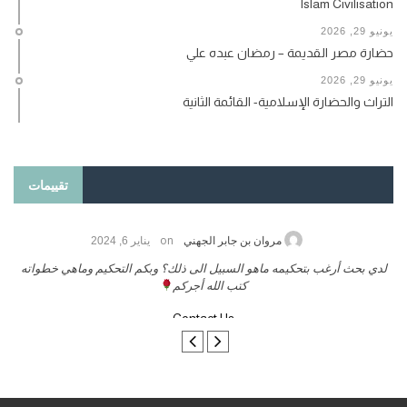
Islam Civilisation
يونيو 29, 2026
حضارة مصر القديمة – رمضان عبده علي
يونيو 29, 2026
التراث والحضارة الإسلامية- القائمة الثانية
تقييمات
on
حامد الزريقي
يناير 25, 2026
السلام عليكم ورحمة الله وبركاتة أرغب بنشر كتابي معكم
لد
تواصل معنا