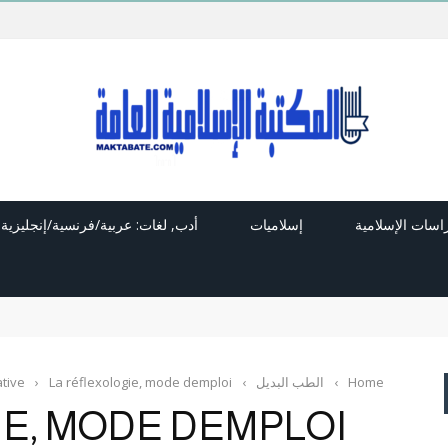
راسات الإسلامية
إسلاميات
أدب, لغات: عربية/فرنسية/إنجليزية
Home
›
الطب البديل
›
La réflexologie, mode demploi
›
tive
E, MODE DEMPLOI