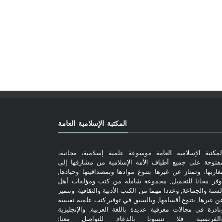
المكتبة الإسلامية العامة
لمكتبة الإسلامية العامة موسوعة علمية إسلامية، مجانية،
فتوحة على جميع أطياف الأمة الإسلامية من مشارقها إلى
غاربها، وتمتاز عن غيرها بتنوع موادها وبمصداقيتها وحيادها,
وفر مجانا للتحميل, مجموعة شاملة من كتب ومؤلفات أهل
لسنة والجماعة, وعددا مهما من الكتب الأدبية والثقافية. وتتميز
ن غيرها, بتنوع أقسامها, وبالسبق في توفير كتب علمية نفيسة
نادرة في مجالات معرفية عديدة باللغة العربية, والإنجليزية
الفرنسية. فلا تنسونا بالدعاء. للتواصل معنا: