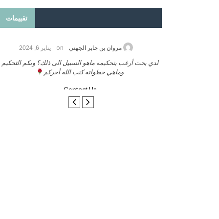
تقييمات
on
2026
مروان بن جابر الجهني
يناير 6, 2024
ب بنشر كتابي معكم
لدي بحث أرغب بتحكيمه ماهو السبيل الى ذلك؟ وبكم التحكيم
وماهي خطواته كتب الله أجركم
Contact Us