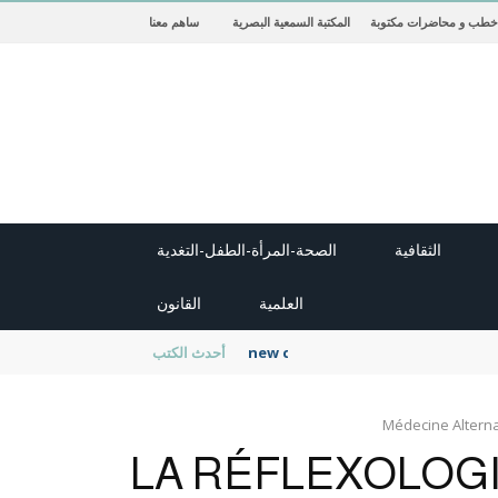
خطب و محاضرات مكتوبة
المكتبة السمعية البصرية
ساهم معنا
الثقافية
الصحة-المرأة-الطفل-التغدية
العلمية
القانون
new cambridge history of islam
أحدث الكتب
Médecine Alterna
LA RÉFLEXOLOGI