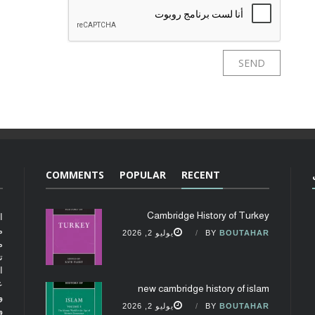
COMMENTS
POPULAR
RECENT
Cambridge History of Turkey
ا
م
BOUTAHAR
BY
يوليو 2, 2026
م
ت
ا
ع
new cambridge history of islam
و
BOUTAHAR
BY
يوليو 2, 2026
و