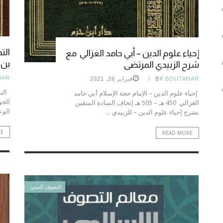
الت
إحياء علوم الدين – أبي حامد الغزالي مع
بن 
شرح الزبيدي المرتضى
HAR
BOUTAHAR
BY
فبراير 26, 2021
​ ال
إحياء علوم الدين – الإمام حجة الإسلام أبي حامد
الغزالي 450 هـ – 505 هـ إتحاف السادة المتقين
الو
بشرح إحياء علوم الدين – للزبيدي ...
RE
READ MORE
التصوف السني