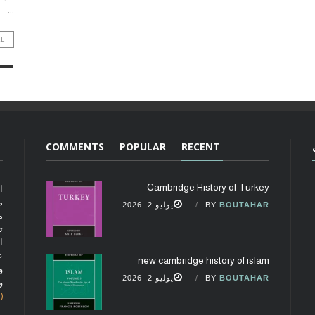
...
RE
COMMENTS
POPULAR
RECENT
Cambridge History of Turkey
ا
م
BOUTAHAR
BY
يوليو 2, 2026
م
ت
ا
ع
new cambridge history of islam
و
BOUTAHAR
BY
يوليو 2, 2026
و
(fobcaf@gmail.com)