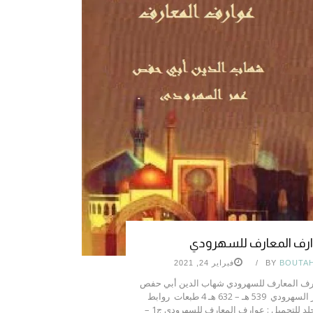
رف المعارف للسهرودي
BOUTA
BY
فبراير 24, 2021
ف المعارف للسهرودي شهاب الدين أبي حفص
عمر السهرودي 539 هـ – 632 هـ 4 طبعات روابط
المجلد للتحميل : عوارف المعارف للسهرودي ج1 –