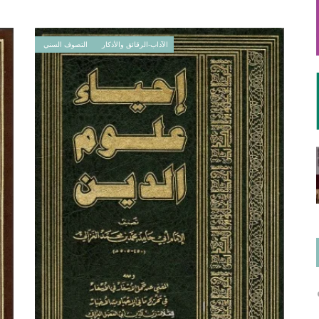
الآداب-الرقائق والأذكار
التصوف السني