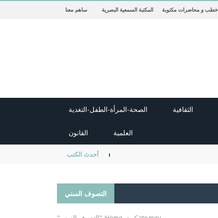
خطب و محاضرات مكتوبة
المكتبة السمعية البصرية
ساهم معنا
الثقافية
الصحة-المرأة-الطفل-التغدية
العلمية
القانون
new cambridge history of islam
أحدث الكتب
التصوف السني
Category: "التصوف السني"
›
Home