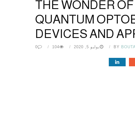
THE WONDER O
QUANTUM OPTO
DEVICES AND AP
BOUT
BY
يوليو 5, 2020
104
0