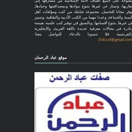
فتوحة على جميع أطياف الأمة الإسلامية من مشارقها إلى
غاربها، وتمتاز عن غيرها بتنوع موادها وبمصداقيتها وحيادها,
وفر مجانا للتحميل, مجموعة شاملة من كتب ومؤلفات أهل
لسنة والجماعة, وعددا مهما من الكتب الأدبية والثقافية. وتتميز
ن غيرها, بتنوع أقسامها, وبالسبق في توفير كتب علمية نفيسة
نادرة في مجالات معرفية عديدة باللغة العربية, والإنجليزية
الفرنسية. فلا تنسونا بالدعاء. للتواصل معنا:
موقع عباد الرحمان