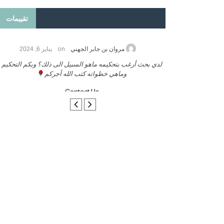
تقييمات
on
2026
مروان بن جابر الجهني
يناير 6, 2024
ب بنشر كتابي معكم
لدي بحث أرغب بتحكيمه ماهو السبيل الى ذلك؟ وبكم التحكيم
وماهي خطواته كتب الله أجركم
Contact Us