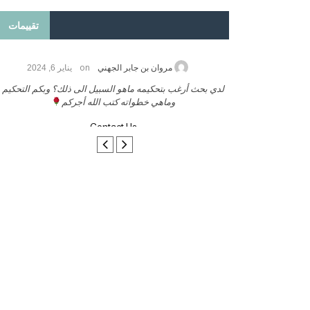
تقييمات
on
2026
مروان بن جابر الجهني
يناير 6, 2024
ب بنشر كتابي معكم
لدي بحث أرغب بتحكيمه ماهو السبيل الى ذلك؟ وبكم التحكيم
وماهي خطواته كتب الله أجركم
Contact Us