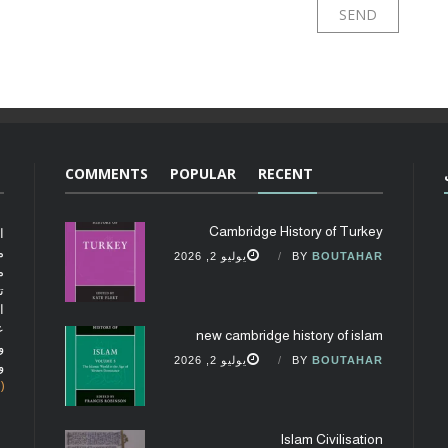
COMMENTS
POPULAR
RECENT
Cambridge History of Turkey
ا
م
BOUTAHAR
BY
يوليو 2, 2026
م
ت
ا
ع
new cambridge history of islam
و
BOUTAHAR
BY
يوليو 2, 2026
و
(fobcaf@gmail.com)
Islam Civilisation