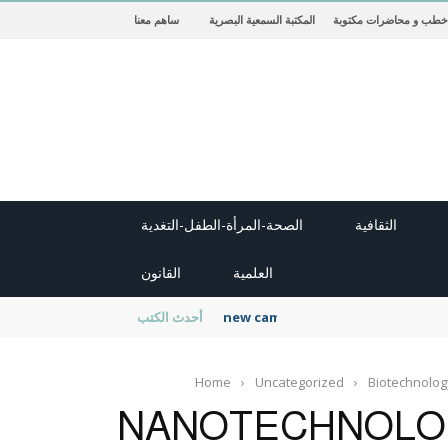
خطب و محاضرات مكتوبة
المكتبة السمعية البصرية
ساهم معنا
الثقافية
الصحة-المرأة-الطفل-التغدية
العلمية
القانون
new cambridge history of islam
أحدث الكتب
Home
›
Uncategorized
›
Biotechnolog
NANOTECHNOLOG