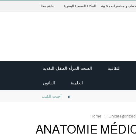
خطب و محاضرات مكتوبة
المكتبة السمعية البصرية
ساهم معنا
الثقافية
الصحة-المرأة-الطفل-التغدية
العلمية
القانون
new cambridge history of islam
أحدث الكتب
Home
›
Uncategorized
ANATOMIE MÉDI