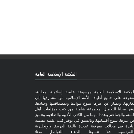
المكتبة الإسلامية العامة
لمكتبة الإسلامية العامة موسوعة علمية إسلامية، مجانية،
فتوحة على جميع أطياف الأمة الإسلامية من مشارقها إلى
غاربها، وتمتاز عن غيرها بتنوع موادها وبمصداقيتها وحيادها,
وفر مجانا للتحميل, مجموعة شاملة من كتب ومؤلفات أهل
لسنة والجماعة, وعددا مهما من الكتب الأدبية والثقافية. وتتميز
ن غيرها, بتنوع أقسامها, وبالسبق في توفير كتب علمية نفيسة
نادرة في مجالات معرفية عديدة باللغة العربية, والإنجليزية
الفرنسية. فلا تنسونا بالدعاء. للتواصل معنا: