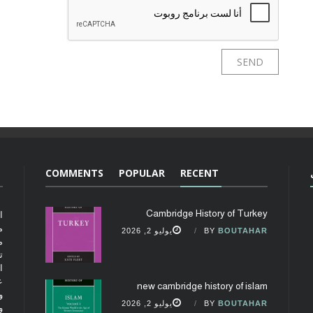
COMMENTS
POPULAR
RECENT
Cambridge History of Turkey
ا
م
BOUTAHAR
BY
يوليو 2, 2026
م
ت
ا
ع
new cambridge history of islam
و
BOUTAHAR
BY
يوليو 2, 2026
و