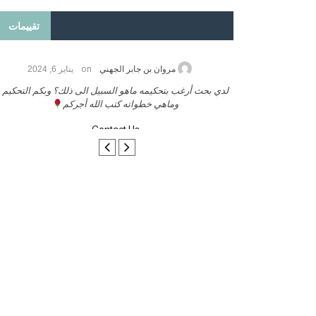
تقييمات
on
2026
مروان بن جابر الجهني
يناير 6, 2024
ب بنشر كتابي معكم
لدي بحث أرغب بتحكيمه ماهو السبيل الى ذلك؟ وبكم التحكيم
وماهي خطواته كتب الله أجركم
Contact Us