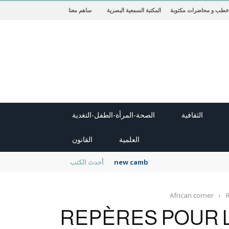
خطب و محاضرات مكتوبة
المكتبة السمعية البصرية
ساهم معنا
الثقافية
الصحة-المرأة-الطفل-التغدية
العلمية
القانون
new cambridge history of islam
أحدث الكتب
African corner
›
REPÈRES POUR 