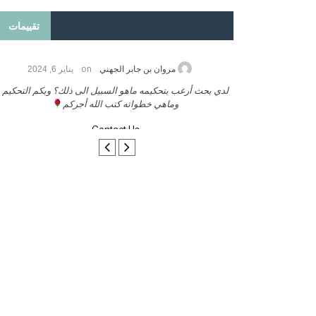
تقييمات
on
2026
مروان بن جابر الجهني
يناير 6, 2024
ب بنشر كتابي معكم
لدي بحث أرغب بتحكيمه ماهو السبيل الى ذلك؟ وبكم التحكيم
وماهي خطواته كتب الله أجركم
Contact Us