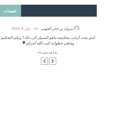
تقييمات
on
2026
مروان بن جابر الجهني
يناير 6, 2024
ب بنشر كتابي معكم
لدي بحث أرغب بتحكيمه ماهو السبيل الى ذلك؟ وبكم التحكيم
وماهي خطواته كتب الله أجركم
Contact Us