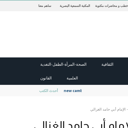
خطب و محاضرات مكتوبة
المكتبة السمعية البصرية
ساهم معنا
الثقافية
الصحة-المرأة-الطفل-التغدية
العلمية
القانون
new cambridge history of islam
أحدث الكتب
الإمام أبي حامد الغزالي
مام أبي حامد الغزالي