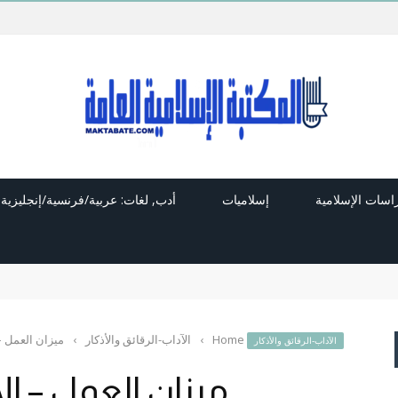
راسات الإسلامية
إسلاميات
أدب, لغات: عربية/فرنسية/إنجليزية
Home
›
الآداب-الرقائق والأذكار
›
ميزان العمل – 
الآداب-الرقائق والأذكار
ميزان العمل – الإ