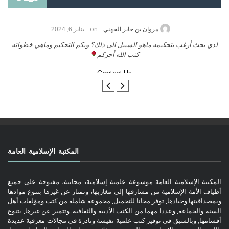
on
مروان بن جابر الجهني
يناير 6, 2024
لدي بحث أرغب بتحكيمه ماهو السبيل الى ذلك؟ وبكم التحكيم وماهي خطواته
كتب الله أجركم
Contact Us
المكتبة الإسلامية العامة
المكتبة الإسلامية العامة موسوعة علمية إسلامية، مجانية، مفتوحة على جميع
أطياف الأمة الإسلامية من مشارقها إلى مغاربها، وتمتاز عن غيرها بتنوع موادها
وبمصداقيتها وحيادها, توفر مجانا للتحميل, مجموعة شاملة من كتب ومؤلفات أهل
السنة والجماعة, وعددا مهما من الكتب الأدبية والثقافية. وتتميز عن غيرها, بتنوع
أقسامها, وبالسبق في توفير كتب علمية نفيسة ونادرة في مجالات معرفية عديدة