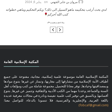
on
حامد الزريقي
يناير 25, 2026
السلام عليكم ورحمة الله وبركاتة أرغب بنشر كتابي معكم
لد
تواصل معنا
المكتبة الإسلامية العامة
المكتبة الإسلامية العامة موسوعة علمية إسلامية، مجانية، مفتوحة على جميع
أطياف الأمة الإسلامية من مشارقها إلى مغاربها، وتمتاز عن غيرها بتنوع موادها
وبمصداقيتها وحيادها, توفر مجانا للتحميل, مجموعة شاملة من كتب ومؤلفات أهل
السنة والجماعة, وعددا مهما من الكتب الأدبية والثقافية. وتتميز عن غيرها, بتنوع
أقسامها, وبالسبق في توفير كتب علمية نفيسة ونادرة في مجالات معرفية عديدة
باللغة العربية, والإنجليزية والفرنسية. فلا تنسونا بالدعاء. للتواصل معنا:
(fobcaf@gmail.com)