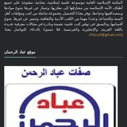
المكتبة الإسلامية العامة موسوعة علمية إسلامية، مجانية، مفتوحة على جميع
أطياف الأمة الإسلامية من مشارقها إلى مغاربها، وتمتاز عن غيرها بتنوع موادها
وبمصداقيتها وحيادها, توفر مجانا للتحميل, مجموعة شاملة من كتب ومؤلفات أهل
السنة والجماعة, وعددا مهما من الكتب الأدبية والثقافية. وتتميز عن غيرها, بتنوع
أقسامها, وبالسبق في توفير كتب علمية نفيسة ونادرة في مجالات معرفية عديدة
باللغة العربية, والإنجليزية والفرنسية. فلا تنسونا بالدعاء. للتواصل معنا:
(fobcaf@gmail.com)
موقع عباد الرحمان