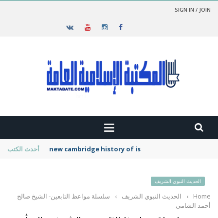
SIGN IN / JOIN
new cambridge history of islam
أحدث الكتب
الحديث النبوي الشريف
Home
›
الحديث النبوي الشريف
›
سلسلة مواعظ التابعين- الشيخ صالح
أحمد الشامي