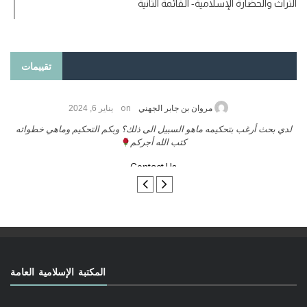
التراث والحضارة الإسلامية- القائمة الثانية
تقييمات
on
حامد الزريقي
يناير 25, 2026
السلام عليكم ورحمة الله وبركاتة أرغب بنشر كتابي معكم
لدي 
تواصل معنا
المكتبة الإسلامية العامة