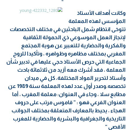
وكانت أهداف الأستاذ
المؤسس لهذه المعلمة
تتوخى انتظام شمل الباحثين في مختلف التخصصات
لإنجاز العمل الموسوعي ذي الحمولة الثقافية
والفكرية والحضارية للتعبير عن هوية المجتمع
المغربي بمختلف مظاهره وظواهره ، وتأكيدا للروح
الجماعية التي حرص الأستاذ حجي عليها في تدبير شأن
المعلمة ، فقد أشرك معه أزيد من ثلاثمائة باحث
وأستاذ لتحرير المواد المختلفة، كل في ميدان
تخصصه.وصدر أول عدد لهذه المعلمة سنة 1989 عن
مطابع سلا ، وجاء في العنوان: معلمة المغرب ، أما
العنوان الفرعي فهو : ” قاموس مرتب على حروف
الهجاء ، يحيط بالمعارف المتعلقة بمختلف الجوانب
التاريخية والجغرافية والبشرية والحضارية للمغرب
الأقصى “