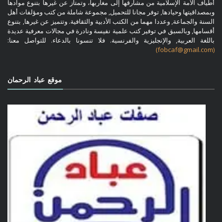
أطياف الأمة الإسلامية من مشارقها إلى مغاربها، وتمتاز عن غيرها بتنوع موادها
وبمصداقيتها وحيادها, توفر مجانا للتحميل, مجموعة شاملة من كتب ومؤلفات أهل
السنة والجماعة, وعددا مهما من الكتب الأدبية والثقافية. وتتميز عن غيرها, بتنوع
أقسامها, وبالسبق في توفير كتب علمية نفيسة ونادرة في مجالات معرفية عديدة
باللغة العربية, والإنجليزية والفرنسية. فلا تنسونا بالدعاء. للتواصل معنا:
(fobcaf@gmail.com)
موقع عباد الرحمان