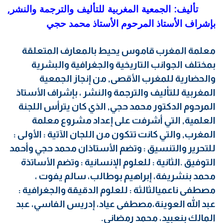
تأليف: الجمعية المغربية للتأليف والترجمة والنشر,
بإشراف الأستاذ المرحوم الأستاذ محمد حجي
معلمة المغرب قاموس يحيط بالمعارف المتعلقة
بمختلف الجوانب التاريخية والجغرافية والبشرية
والحضارية للمغرب الأقصى,
من إنجاز الجمعية
المغربية للتأليف والترجمة والنشر ، بإشراف الأستاذ
المرحوم الدكتور محمد حجي, الذي كان يترأس اللجنة
العلمية, التي أشرفت على إعداد مشروع معلمة
المغرب, والتي كانت تتكون من اللجان الآتية : الأولى :
للتحرير والتنسيق : وتضم الأستاذان محمد حجي وأحمد
التوفيق .الثانية : للعلوم الإنسانية : وتضم الأساتذة
محمد بنشريفة، إبراهيم بوطالب، سالم يفوت ،
مصطفى ناعمي
الثالثة : للعلوم الدقيقة والجغرافية :
عبد الله العوينة،مصطفى عياد، إدريس الفاسي، عبد
المالك بنعبيد، محمد رمضاني.