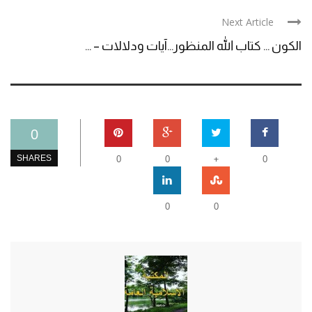
Next Article
الكون … كتاب الله المنظور…آيات ودلالات – ...
0
+
SHARES
0
0
0
0
0