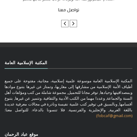
تواصل معنا
المكتبة الإسلامية العامة
المكتبة الإسلامية العامة موسوعة علمية إسلامية، مجانية، مفتوحة على جميع
أطياف الأمة الإسلامية من مشارقها إلى مغاربها، وتمتاز عن غيرها بتنوع موادها
وبمصداقيتها وحيادها, توفر مجانا للتحميل, مجموعة شاملة من كتب ومؤلفات أهل
السنة والجماعة, وعددا مهما من الكتب الأدبية والثقافية. وتتميز عن غيرها, بتنوع
أقسامها, وبالسبق في توفير كتب علمية نفيسة ونادرة في مجالات معرفية عديدة
باللغة العربية, والإنجليزية والفرنسية. فلا تنسونا بالدعاء. للتواصل معنا:
(fobcaf@gmail.com)
موقع عباد الرحمان