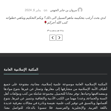
on
مروان بن جابر الجهني
يناير 6, 2024
لدي بحث أرغب بتحكيمه ماهو السبيل الى ذلك؟ وبكم التحكيم وماهي خطواته
كتب الله أجركم
Contact Us
المكتبة الإسلامية العامة
المكتبة الإسلامية العامة موسوعة علمية إسلامية، مجانية، مفتوحة على جميع
أطياف الأمة الإسلامية من مشارقها إلى مغاربها، وتمتاز عن غيرها بتنوع موادها
وبمصداقيتها وحيادها, توفر مجانا للتحميل, مجموعة شاملة من كتب ومؤلفات أهل
السنة والجماعة, وعددا مهما من الكتب الأدبية والثقافية. وتتميز عن غيرها, بتنوع
أقسامها, وبالسبق في توفير كتب علمية نفيسة ونادرة في مجالات معرفية عديدة
باللغة العربية, والإنجليزية والفرنسية. فلا تنسونا بالدعاء. للتواصل معنا: