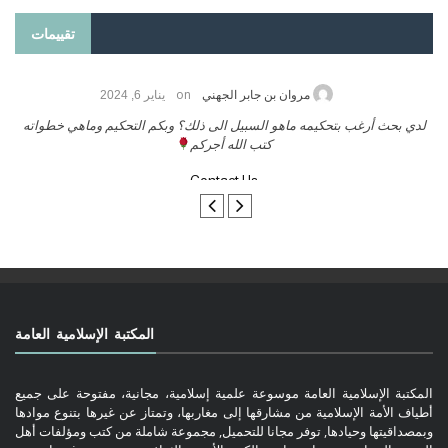
تقييمات
on
امد الزريقي
يناير 25, 2026
مروان بن 
حمة الله وبركاتة أرغب بنشر كتابي معكم
لدي بحث أرغب بتحكيمه ماهو ال
كتب
تواصل معنا
المكتبة الإسلامية العامة
المكتبة الإسلامية العامة موسوعة علمية إسلامية، مجانية، مفتوحة على جميع
أطياف الأمة الإسلامية من مشارقها إلى مغاربها، وتمتاز عن غيرها بتنوع موادها
وبمصداقيتها وحيادها, توفر مجانا للتحميل, مجموعة شاملة من كتب ومؤلفات أهل