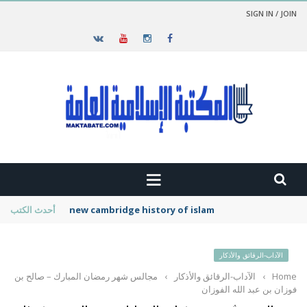
SIGN IN / JOIN
new cambridge history of islam
أحدث الكتب
الآداب-الرقائق والأذكار
Home
›
الآداب-الرقائق والأذكار
›
مجالس شهر رمضان المبارك – صالح بن
فوزان بن عبد الله الفوزان