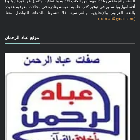
السنة والجماعة, وعددا مهما من الكتب الأدبية والثقافية. وتتميز عن غيرها, بتنوع
أقسامها, وبالسبق في توفير كتب علمية نفيسة ونادرة في مجالات معرفية عديدة
باللغة العربية, والإنجليزية والفرنسية. فلا تنسونا بالدعاء. للتواصل معنا:
(fobcaf@gmail.com)
موقع عباد الرحمان