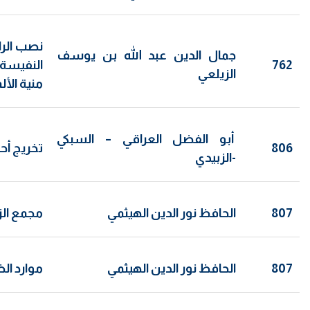
نصب الرا
جمال الدين عبد الله بن يوسف
762
النفيسة 
الزيلعي
منية الأ
أبو الفضل العراقي – السبكي
806
تخريج أحا
-الزبيدي
807
الحافظ نور الدين الهيثمي
مجمع الزو
807
الحافظ نور الدين الهيثمي
موارد الظ