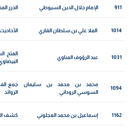
911
الإمام جلال الدين السيوطي
الدرر الم
1014
الملا علي بن سلطان القاري
الأحاديث 
الفتح ال
1031
عبد الرؤوف المناوي
البيضاوي
محمد بن محمد بن سليمان
جمع الف
1094
السوسي الروداني
الزوائد
1162
إسماعيل بن محمد العجلوني
كشف الخف