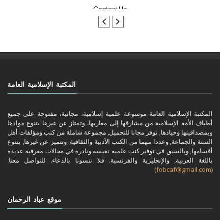
Contact Us
المكتبة الإسلامية العامة
المكتبة الإسلامية العامة موسوعة علمية إسلامية، مجانية، مفتوحة على جميع
أطياف الأمة الإسلامية من مشارقها إلى مغاربها، وتمتاز عن غيرها بتنوع موادها
وبمصداقيتها وحيادها, توفر مجانا للتحميل, مجموعة شاملة من كتب ومؤلفات أهل
السنة والجماعة, وعددا مهما من الكتب الأدبية والثقافية. وتتميز عن غيرها, بتنوع
أقسامها, وبالسبق في توفير كتب علمية نفيسة ونادرة في مجالات معرفية عديدة
باللغة العربية, والإنجليزية والفرنسية. فلا تنسونا بالدعاء. للتواصل معنا:
(fobcaf@gmail.com)
موقع عباد الرحمان