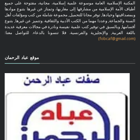
المكتبة الإسلامية العامة موسوعة علمية إسلامية، مجانية، مفتوحة على جميع
أطياف الأمة الإسلامية من مشارقها إلى مغاربها، وتمتاز عن غيرها بتنوع موادها
وبمصداقيتها وحيادها, توفر مجانا للتحميل, مجموعة شاملة من كتب ومؤلفات أهل
السنة والجماعة, وعددا مهما من الكتب الأدبية والثقافية. وتتميز عن غيرها, بتنوع
أقسامها, وبالسبق في توفير كتب علمية نفيسة ونادرة في مجالات معرفية عديدة
باللغة العربية, والإنجليزية والفرنسية. فلا تنسونا بالدعاء. للتواصل معنا:
(fobcaf@gmail.com)
موقع عباد الرحمان