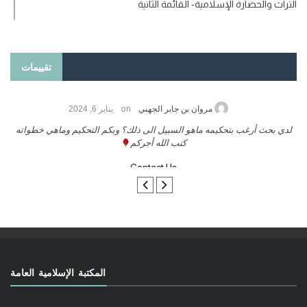
التراث والحضارة الإسلامية- القائمة الثانية
تقييمات
on
حامد الزريقي
يناير 25, 2026
السلام عليكم ورحمة الله وبركاتة أرغب بنشر كتابي معكم
لد
تواصل معنا
المكتبة الإسلامية العامة