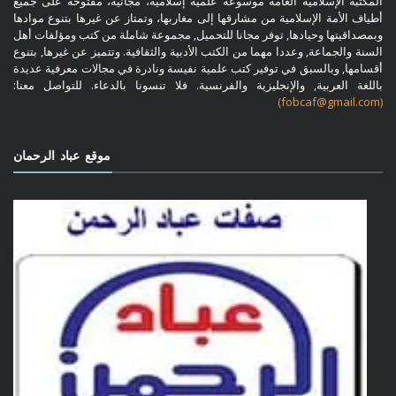
المكتبة الإسلامية العامة موسوعة علمية إسلامية، مجانية، مفتوحة على جميع
أطياف الأمة الإسلامية من مشارقها إلى مغاربها، وتمتاز عن غيرها بتنوع موادها
وبمصداقيتها وحيادها, توفر مجانا للتحميل, مجموعة شاملة من كتب ومؤلفات أهل
السنة والجماعة, وعددا مهما من الكتب الأدبية والثقافية. وتتميز عن غيرها, بتنوع
أقسامها, وبالسبق في توفير كتب علمية نفيسة ونادرة في مجالات معرفية عديدة
باللغة العربية, والإنجليزية والفرنسية. فلا تنسونا بالدعاء. للتواصل معنا:
(fobcaf@gmail.com)
موقع عباد الرحمان