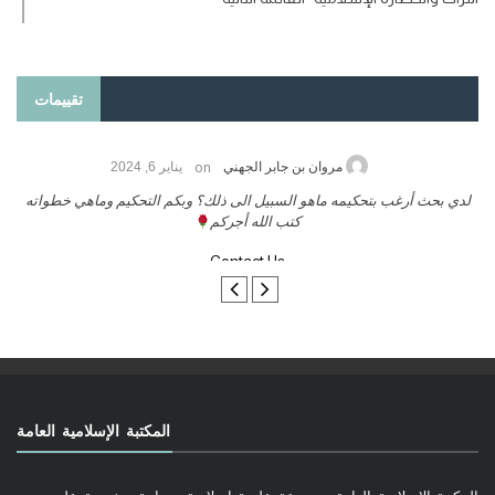
تقييمات
on
حامد الزريقي
يناير 25, 2026
مرو
يكم ورحمة الله وبركاتة أرغب بنشر كتابي معكم
لدي بحث أرغب بتحكيمه م
تواصل معنا
المكتبة الإسلامية العامة