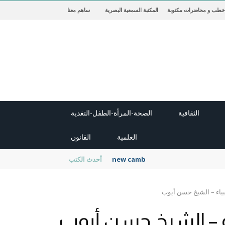
خطب و محاضرات مكتوبة
المكتبة السمعية البصرية
ساهم معنا
الثقافية
الصحة-المرأة-الطفل-التغدية
العلمية
القانون
new cambridge history of islam
أحدث الكتب
ياء – الشيخ حسن أيوب
 – الشيخ حسن أيوب