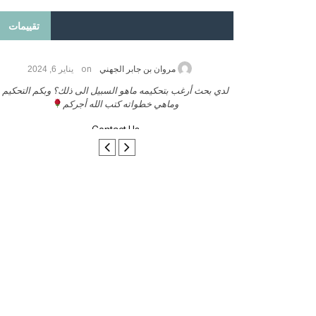
تقييمات
on
2026
مروان بن جابر الجهني
يناير 6, 2024
ب بنشر كتابي معكم
لدي بحث أرغب بتحكيمه ماهو السبيل الى ذلك؟ وبكم التحكيم
وماهي خطواته كتب الله أجركم
Contact Us