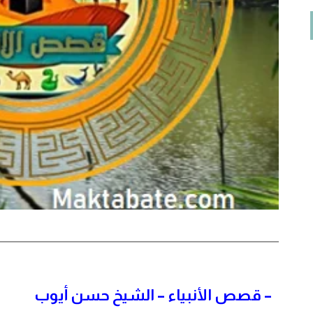
–
قصص الأنبياء – الشيخ حسن أيوب