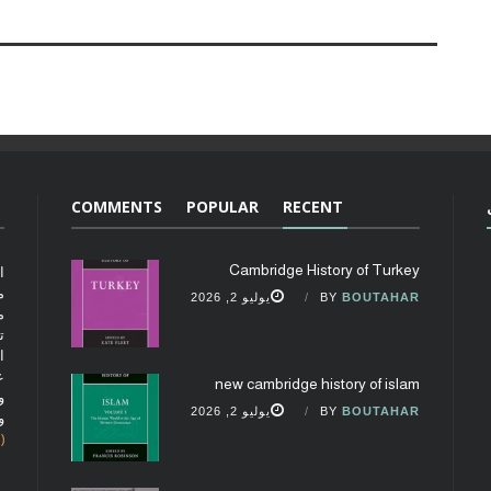
COMMENTS
POPULAR
RECENT
Cambridge History of Turkey
ا
م
BOUTAHAR
BY
يوليو 2, 2026
م
ت
ا
ع
new cambridge history of islam
و
BOUTAHAR
BY
يوليو 2, 2026
و
(fobcaf@gmail.com)