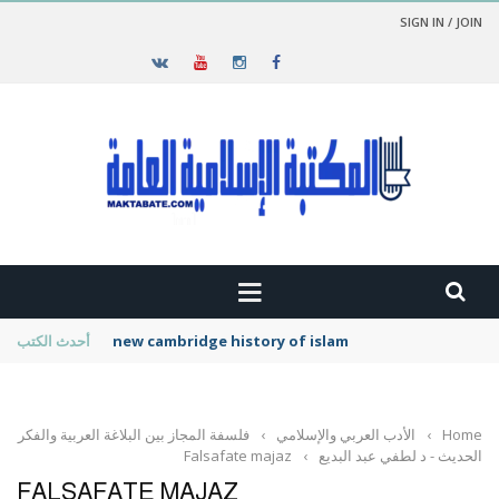
SIGN IN / JOIN
new cambridge history of islam
أحدث الكتب
Home
›
الأدب العربي والإسلامي
›
فلسفة المجاز بين البلاغة العربية والفكر
الحديث - د لطفي عبد البديع
›
Falsafate majaz
FALSAFATE MAJAZ