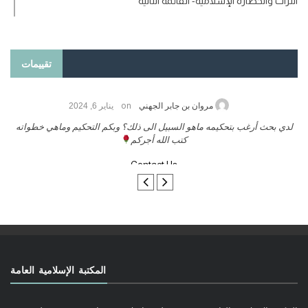
التراث والحضارة الإسلامية- القائمة الثانية
تقييمات
on
حامد الزريقي
يناير 25, 2026
السلام عليكم ورحمة الله وبركاتة أرغب بنشر كتابي معكم
لد
تواصل معنا
المكتبة الإسلامية العامة