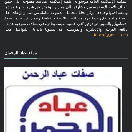
المكتبة الإسلامية العامة موسوعة علمية إسلامية، مجانية، مفتوحة على جميع
أطياف الأمة الإسلامية من مشارقها إلى مغاربها، وتمتاز عن غيرها بتنوع موادها
وبمصداقيتها وحيادها, توفر مجانا للتحميل, مجموعة شاملة من كتب ومؤلفات أهل
السنة والجماعة, وعددا مهما من الكتب الأدبية والثقافية. وتتميز عن غيرها, بتنوع
أقسامها, وبالسبق في توفير كتب علمية نفيسة ونادرة في مجالات معرفية عديدة
باللغة العربية, والإنجليزية والفرنسية. فلا تنسونا بالدعاء. للتواصل معنا:
(fobcaf@gmail.com)
موقع عباد الرحمان