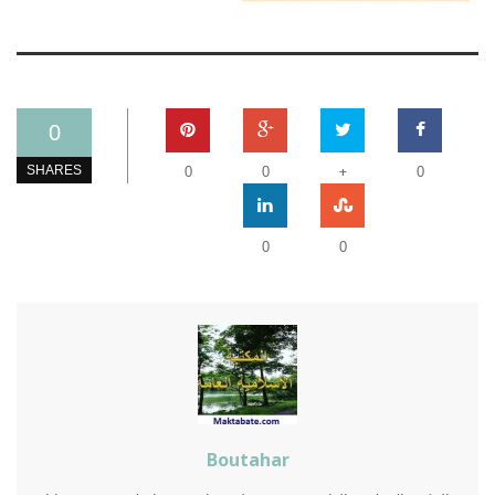
0
+
SHARES
0
0
0
0
0
Boutahar