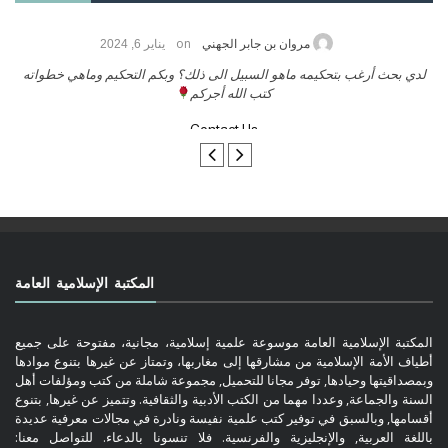
on
حامد الزريقي
يناير 25, 2026
السلام عليكم ورحمة الله وبركاتة أرغب بنشر كتابي معكم
لد
تواصل معنا
المكتبة الإسلامية العامة
المكتبة الإسلامية العامة موسوعة علمية إسلامية، مجانية، مفتوحة على جميع
أطياف الأمة الإسلامية من مشارقها إلى مغاربها، وتمتاز عن غيرها بتنوع موادها
وبمصداقيتها وحيادها, توفر مجانا للتحميل, مجموعة شاملة من كتب ومؤلفات أهل
السنة والجماعة, وعددا مهما من الكتب الأدبية والثقافية. وتتميز عن غيرها, بتنوع
أقسامها, وبالسبق في توفير كتب علمية نفيسة ونادرة في مجالات معرفية عديدة
باللغة العربية, والإنجليزية والفرنسية. فلا تنسونا بالدعاء. للتواصل معنا: