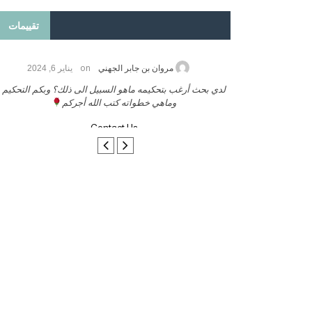
تقييمات
on
2026
مروان بن جابر الجهني
يناير 6, 2024
ب بنشر كتابي معكم
لدي بحث أرغب بتحكيمه ماهو السبيل الى ذلك؟ وبكم التحكيم
وماهي خطواته كتب الله أجركم
Contact Us