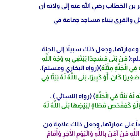
 بن الخطاب رضي الله عنه إلى ولاته أن
بائل والقرى ببناء مساجد جماعة في
 وعمارتها, وجعل ذلك سبيلاً إلى الجنة
لم:(
مَنْ بَنَى مَسْجِدًا يَبْتَغِي بِهِ وَجْهَ اللَّهِ
 فِي الْجَنَّةِ مِثْلَهُ
)(رواه البخاري ومسلم).
ِيرًا كَانَ، أَوْ كَبِيرًا، بَنَى اللَّهُ لَهُ بَيْتًا فِي
لَهُ بَيْتًا فِي الْجَنَّةِ
) (رواه النسائي ) .
َلَوْ كَمَفْحَصِ قَطَاةٍ لِبَيْضِهَا بَنَى اللَّهُ لَهُ
ضاً على عمارتها, وجعل ذلك علامة من
للَّهِ مَنْ آمَنَ بِاللَّهِ وَالْيَوْمِ الْآخِرِ وَأَقَامَ