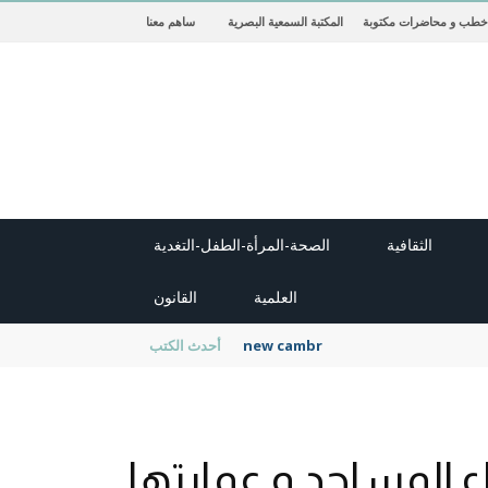
خطب و محاضرات مكتوبة
المكتبة السمعية البصرية
ساهم معنا
الثقافية
الصحة-المرأة-الطفل-التغدية
العلمية
القانون
new cambridge history of islam
أحدث الكتب
 المساجد و عمارتها