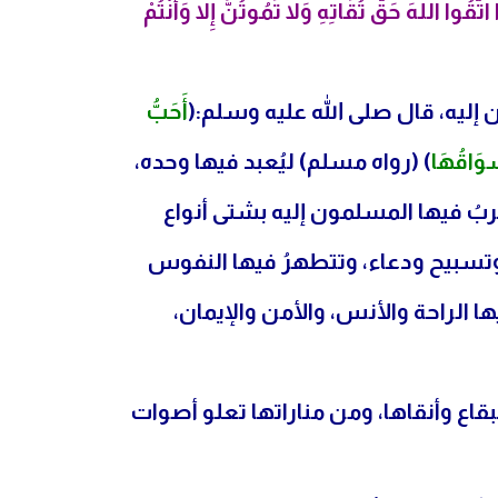
اتَّقُوا اللَّهَ حَقَّ تُقَاتِهِ وَلا تَمُوتُنَّ إِلاَّ وَأَنْتُمْ
كن إليه، قال صلى الله عليه وسلم:(
أَحَبُّ
سْوَاقُهَا
) (رواه مسلم) ليُعبد فيها وحده،
تقربُ فيها المسلمون إليه بشتى أنواع
وتسبيح ودعاء، وتتطهرُ فيها النفوس
 الراحة والأنس، والأمن والإيمان،
قاع وأنقاها، ومن مناراتها تعلو أصوات