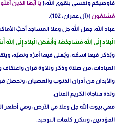
فأوصيكم ونفسي بتقوى الله،{
يَا أَيُّهَا الَّذِينَ آمَنُوا 
مُسْلِمُونَ
}(آل عمران: 102).
عباد الله: جعل الله جل وعلا المساجدَ أحبَّ الأما
الْبِلَادِ إِلَى اللهِ مَسَاجِدُهَا، وَأَبْغَضُ الْبِلَادِ إِلَى اللهِ أَ
ويُذكر فيها اسمُه، ويُعلى فيها أمرُه ونهيُه، وي
العبادات، من صلاة وذكر وتلاوة قرآن واعتكاف 
والأبدان من أدران الذنوب والعصيان، وتحصلُ فيها
ولذة مناجاة الكريم المنان.
فهي بيوت الله جل وعلا في الأرض، وهي أطهر الب
المؤذنين، وتتكرر كلمات التوحيد.