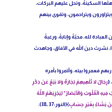
لَها السكينةُ، وتحل عليهم البركات،
يتزاورون ويتراحمون، وتقوى بينهم
بادة لله، محبّةً وإنابةً، ورغبةً
دًا، نشرتْ دينَ الله في الآفاق، وجاهدتْ
ربهم فعمروا بيته، وأتمروا بأمره
 {
رِجَالٌ لا تُلْهِيهِمْ تِجَارَةٌ وَلا بَيْعٌ عَنْ ذِكْرِ
َبُ فِيهِ الْقُلُوبُ وَالأَبْصَارُ* لِيَجْزِيَهُمْ اللَّهُ
مَنْ يَشَاءُ بِغَيْرِ حِسَابٍ
}(النور:37 ـ38).