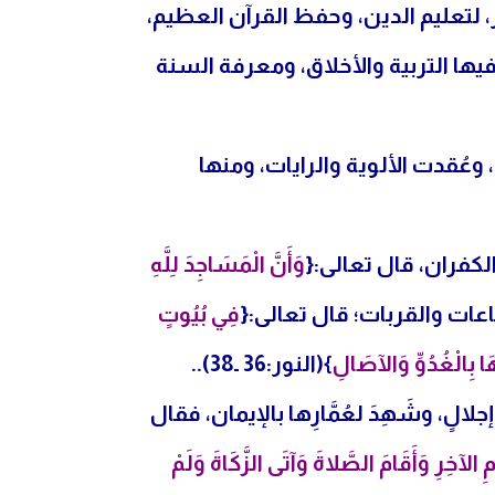
 لتعليم الدين، وحفظ القرآن العظيم،
ها التربية والأخلاق، ومعرفة السنة
وعُقدت الألوية والرايات، ومنها
كفران، قال تعالى:{
وَأَنَّ الْمَسَاجِدَ لِلَّهِ
فِي بُيُوتٍ
َا بِالْغُدُوِّ وَالآصَالِ
}(النور:36 ـ38)..
ٍ، وشَهِدَ لعُمَّارِها بالإيمان، فقال
ْمِ الآخِرِ وَأَقَامَ الصَّلاةَ وَآتَى الزَّكَاةَ وَلَمْ