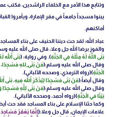
وتتابع هذا الأمر مع الخلفاء الراشدين، فكتب عمر
يبنوا مسجداً جامعاً في مقر الإمارة، ويأمروا الق
أماكنهم.
عباد الله: لقد حث ديننا الحنيف على بناء المساجد
والفوزِ برضا الله جل وعلا، قال صلى الله عليه وس
بَنَى اللَّهُ لَهُ مِثْلَهُ فِي الجَنَّةِ
). وفي رواية: (
بَنَى اللهُ لَهُ
وقال صلى الله عليه وسلم:(
مَنْ بَنَى ِللهِ مَسْجِدًا، صَغ
الْجَنَّةِ
)(رواه الترمذي، وصححه الألباني).
وقال أيضاً:(
مَنْ بَنَى مَسْجِدًا لِيُذْكَرَ اللهُ فِيهِ، بَنَى اللهُ 
وقال صلى الله عليه وسلم:(
مَنْ بَنَى لِلَّهِ مَسْجِدًا و
بَيْتًا في الْجَنَّةِ
)(رواه أحمد، وصححه الألباني).
وكما حثنا الإسلام على بناء المساجد فقد حث أي
علامات الإيمان, قال جل وعلا:{
إِنَّمَا يَعْمُرُ مَسَاجِدَ ا