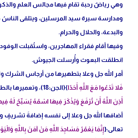
وهي رياضٌ رحبة تقام فيها مجالس العلم والذكر،
ومدارسة سيرة سيد المرسلين، ويتلقى الناسُ في
والبدعة، والحلال والحرام.
وفيها أقام فقراء المهاجرين، واستُقبلت الوفود، 
انطلقت البعوث وأُرسلت الجيوش.
أمر الله جل وعلا بتطهيرها من أرجاس الشرك وال
فَلا تَدْعُوا مَعَ اللَّهِ أَحَدًا
}(الجن:18)، وتعميرها بالطاعات والقربات؛ قال تعالى:{
أَذِنَ اللَّهُ أَنْ تُرْفَعَ وَيُذْكَرَ فِيهَا اسْمُهُ يُسَبِّحُ لَهُ فِيه
أضافها الله جل وعلا إلى نفسه إضافةَ تشريفٍ وإجلال
تعالى:{
إِنَّمَا يَعْمُرُ مَسَاجِدَ اللَّهِ مَنْ آمَنَ بِاللَّهِ وَالْيَو