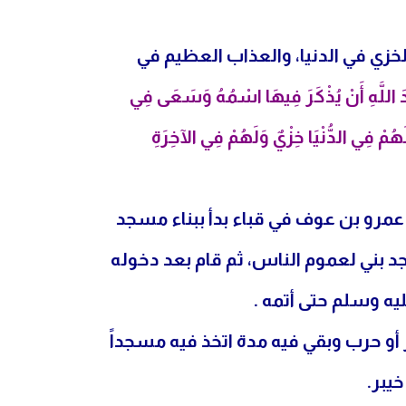
لخزي في الدنيا، والعذاب العظيم في
َ اللَّهِ أَنْ يُذْكَرَ فِيهَا اسْمُهُ وَسَعَى فِي
 لَهُمْ فِي الدُّنْيَا خِزْيٌ وَلَهُمْ فِي الآخِرَةِ
 عمرو بن عوف في قباء بدأ ببناء مسجد
د بني لعموم الناس، ثم قام بعد دخوله
ه وسلم حتى أتمه .
 أو حرب وبقي فيه مدة اتخذ فيه مسجداً
يبر.