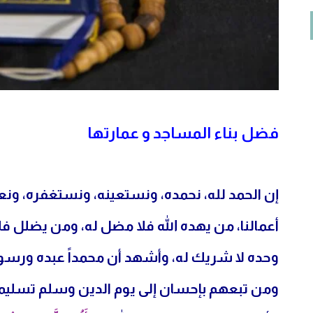
فضل بناء المساجد و عمارتها
إن الحمد لله، نحمده، ونستعينه، ونستغفره، ون
أعمالنا، من يهده الله فلا مضل له، ومن يضلل فلا 
وحده لا شريك له، وأشهد أن محمداً عبده ورسوله
ومن تبعهم بإحسان إلى يوم الدين وسلم تسليماً كث