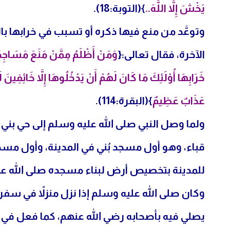
يَخْشَ إِلاَّ اللَّهَ..
}(التوبة:18).
وتوعَّد من منع فيها ذكره أو تسبب في خرابها با
الآخرة، فقال تعالى:{
وَمَنْ أَظْلَمُ مِمَّنْ مَنَعَ مَسَاجِد
خَرَابِهَا أُوْلَئِكَ مَا كَانَ لَهُمْ أَنْ يَدْخُلُوهَا إِلاَّ خَائِفِينَ
عَذَابٌ عَظِيمٌ
}(البقرة:114).
ولما وصل النبي صلى الله عليه وسلم إلى حي بني
قباء، وهو أول مسجد بُني في المدينة، وأول مسج
للمدينة بتخصيص أرض لبناء مسجده صلى الله علي
وكان صلى الله عليه وسلم إذا نزل منزلاً في سفر
يصلي فيه بأصحابه رضي الله عنهم، كما فعل في خ