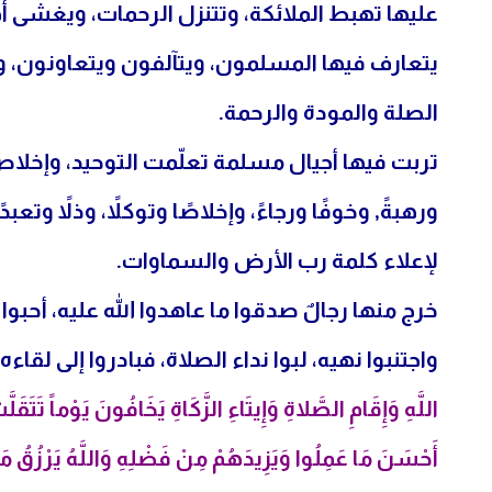
عليها تهبط الملائكة، وتتنزل الرحمات، ويغشى أه
يتعارف فيها المسلمون، ويتآلفون ويتعاونون، و
الصلة والمودة والرحمة.
تربت فيها أجيال مسلمة تعلّمت التوحيد، وإخلاصَ الع
ورهبةً, وخوفًا ورجاءً، وإخلاصًا وتوكلاً، وذلاً وتعب
لإعلاء كلمة رب الأرض والسماوات.
خرج منها رجالٌ صدقوا ما عاهدوا الله عليه، أحبوا 
واجتنبوا نهيه، لبوا نداء الصلاة، فبادروا إلى لقاءه،
اللَّهِ وَإِقَامِ الصَّلاةِ وَإِيتَاءِ الزَّكَاةِ يَخَافُونَ يَوْماً تَتَقَلّ
أَحْسَنَ مَا عَمِلُوا وَيَزِيدَهُمْ مِنْ فَضْلِهِ وَاللَّهُ يَرْزُقُ 