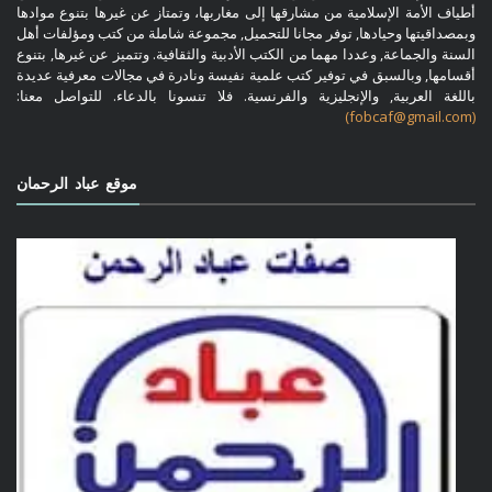
أطياف الأمة الإسلامية من مشارقها إلى مغاربها، وتمتاز عن غيرها بتنوع موادها
وبمصداقيتها وحيادها, توفر مجانا للتحميل, مجموعة شاملة من كتب ومؤلفات أهل
السنة والجماعة, وعددا مهما من الكتب الأدبية والثقافية. وتتميز عن غيرها, بتنوع
أقسامها, وبالسبق في توفير كتب علمية نفيسة ونادرة في مجالات معرفية عديدة
باللغة العربية, والإنجليزية والفرنسية. فلا تنسونا بالدعاء. للتواصل معنا:
(fobcaf@gmail.com)
موقع عباد الرحمان