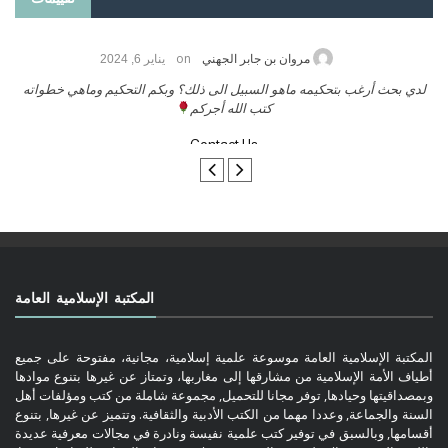
on
حامد الزريقي
يناير 25, 2026
السلام عليكم ورحمة الله وبركاتة أرغب بنشر كتابي معكم
لدي بحث أ
تواصل معنا
المكتبة الإسلامية العامة
المكتبة الإسلامية العامة موسوعة علمية إسلامية، مجانية، مفتوحة على جميع
أطياف الأمة الإسلامية من مشارقها إلى مغاربها، وتمتاز عن غيرها بتنوع موادها
وبمصداقيتها وحيادها, توفر مجانا للتحميل, مجموعة شاملة من كتب ومؤلفات أهل
السنة والجماعة, وعددا مهما من الكتب الأدبية والثقافية. وتتميز عن غيرها, بتنوع
أقسامها, وبالسبق في توفير كتب علمية نفيسة ونادرة في مجالات معرفية عديدة