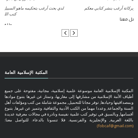
السلام عليكم ورحمة الله وبركاتة أرغب بنشر كتابي معكم
لد
تواصل معنا
المكتبة الإسلامية العامة
المكتبة الإسلامية العامة موسوعة علمية إسلامية، مجانية، مفتوحة على جميع
أطياف الأمة الإسلامية من مشارقها إلى مغاربها، وتمتاز عن غيرها بتنوع موادها
وبمصداقيتها وحيادها, توفر مجانا للتحميل, مجموعة شاملة من كتب ومؤلفات أهل
السنة والجماعة, وعددا مهما من الكتب الأدبية والثقافية. وتتميز عن غيرها, بتنوع
أقسامها, وبالسبق في توفير كتب علمية نفيسة ونادرة في مجالات معرفية عديدة
باللغة العربية, والإنجليزية والفرنسية. فلا تنسونا بالدعاء. للتواصل معنا:
(fobcaf@gmail.com)