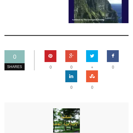
0
+
SHARES
0
0
0
0
0