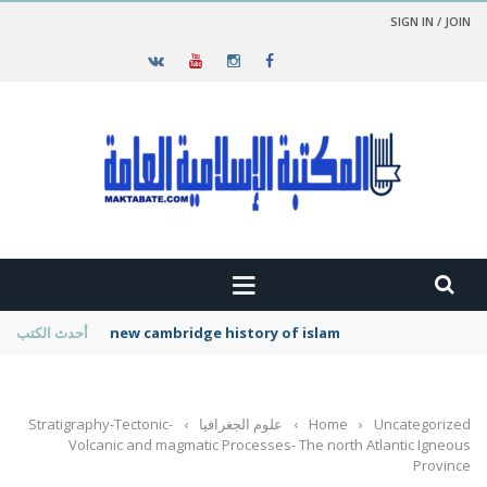
SIGN IN / JOIN
new cambridge history of islam
أحدث الكتب
Uncategorized
›
Home
›
علوم الجغرافيا
›
Stratigraphy-Tectonic-
Volcanic and magmatic Processes- The north Atlantic Igneous
Province